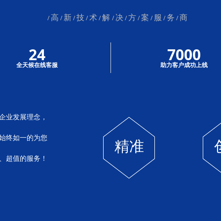
高
新
技
术
解
决
方
案
服
务
商
/
/
/
/
/
/
/
/
/
/
/
24
7000
全天候在线客服
助力客户成功上线
为企业发展理念，
将始终如一的为您
精准
、超值的服务！