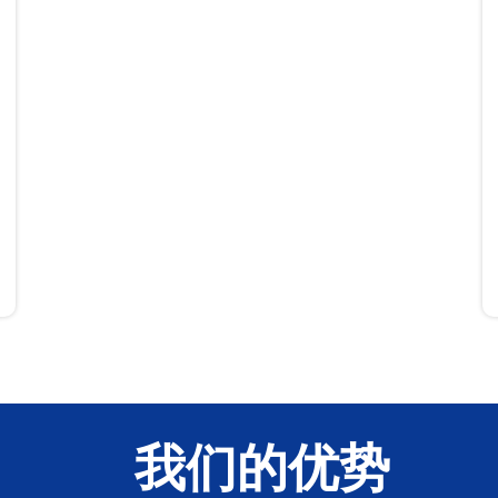
· 便捷二次开发 ·
后期支持功能调整与扩展，无需重建，快速响应市场需
求，助您不断创新与升级。
我们的优势